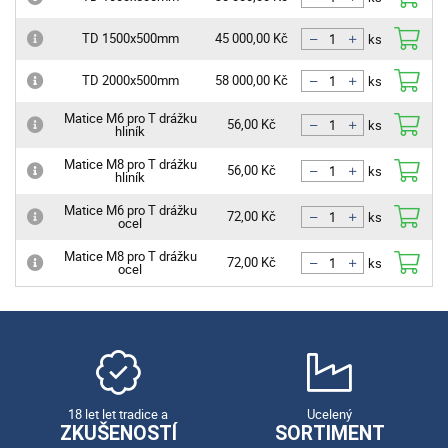
ks
TD 1500x500mm
45 000,00 Kč
ks
TD 2000x500mm
58 000,00 Kč
ks
Matice M6 pro T drážku
56,00 Kč
hliník
ks
Matice M8 pro T drážku
56,00 Kč
hliník
ks
Matice M6 pro T drážku
72,00 Kč
ocel
ks
Matice M8 pro T drážku
72,00 Kč
ocel
ks
18 let let tradice a
Ucelený
ZKUŠENOSTÍ
SORTIMENT