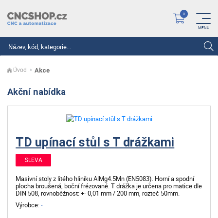
Hledat
Úvod
Akce
Akční nabídka
TD upínací stůl s T drážkami
SLEVA
Masivní stoly z litého hliníku AlMg4.5Mn (EN5083). Horní a spodní
plocha broušená, boční frézované. T drážka je určena pro matice dle
DIN 508, rovnoběžnost: +- 0,01 mm / 200 mm, rozteč 50mm.
Výrobce:
-