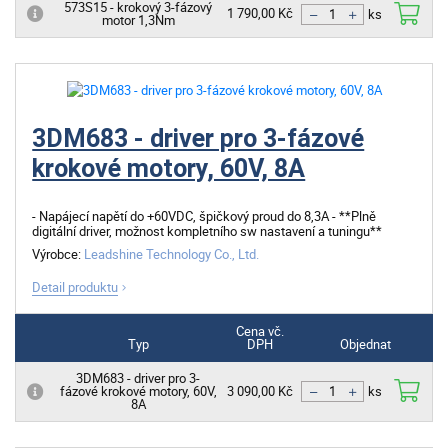
573S15 - krokový 3-fázový
1 790,00 Kč
motor 1,3Nm
ks
3DM683 - driver pro 3-fázové
krokové motory, 60V, 8A
- Napájecí napětí do +60VDC, špičkový proud do 8,3A - **Plně
digitální driver, možnost kompletního sw nastavení a tuningu**
Výrobce:
Leadshine Technology Co., Ltd.
Detail produktu
Cena vč.
Typ
DPH
Objednat
3DM683 - driver pro 3-
fázové krokové motory, 60V,
3 090,00 Kč
ks
8A