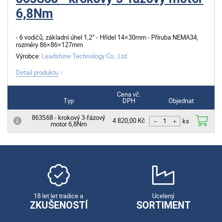
6,8Nm
- 6 vodičů, základní úhel 1,2° - Hřídel 14×30mm - Příruba NEMA34,
rozměry 86×86×127mm
Výrobce:
Leadshine Technology Co., Ltd.
Detail produktu
Cena vč.
Typ
DPH
Objednat
863S68 - krokový 3-fázový
4 820,00 Kč
motor 6,8Nm
ks
18 let let tradice a
Ucelený
ZKUŠENOSTÍ
SORTIMENT