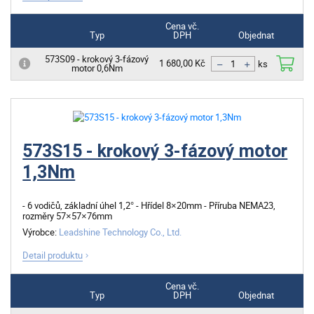
Cena vč.
Typ
DPH
Objednat
573S09 - krokový 3-fázový
1 680,00 Kč
motor 0,6Nm
ks
573S15 - krokový 3-fázový motor
1,3Nm
- 6 vodičů, základní úhel 1,2° - Hřídel 8×20mm - Příruba NEMA23,
rozměry 57×57×76mm
Výrobce:
Leadshine Technology Co., Ltd.
Detail produktu
Cena vč.
Typ
DPH
Objednat