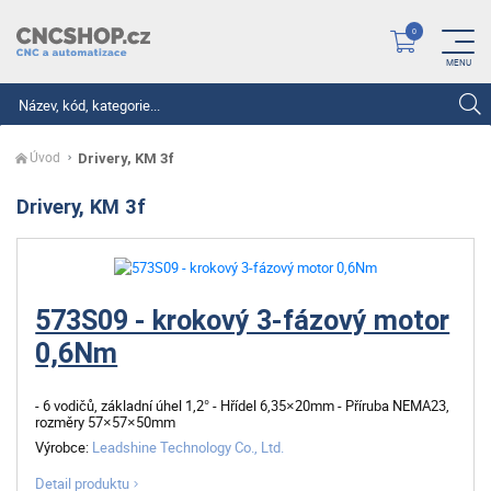
Hledat
Úvod
Drivery, KM 3f
Drivery, KM 3f
573S09 - krokový 3-fázový motor
0,6Nm
- 6 vodičů, základní úhel 1,2° - Hřídel 6,35×20mm - Příruba NEMA23,
rozměry 57×57×50mm
Výrobce:
Leadshine Technology Co., Ltd.
Detail produktu