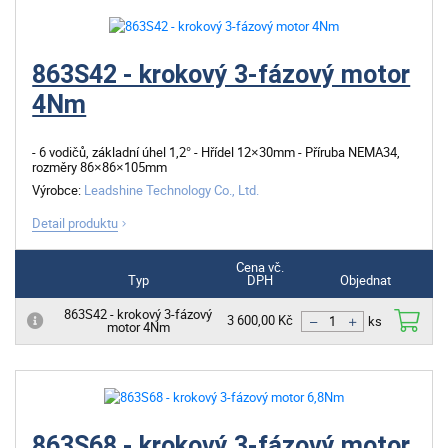
863S42 - krokový 3-fázový motor
4Nm
- 6 vodičů, základní úhel 1,2° - Hřídel 12×30mm - Příruba NEMA34,
rozměry 86×86×105mm
Výrobce:
Leadshine Technology Co., Ltd.
Detail produktu
Cena vč.
Typ
DPH
Objednat
863S42 - krokový 3-fázový
3 600,00 Kč
motor 4Nm
ks
863S68 - krokový 3-fázový motor