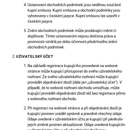
Ustanovení obchodních podmínek jsou nedílnou součástí
kupní smlouvy. Kupní smlouva a obchodní podmínky jsou
vyhotoveny v českém jazyce. Kupní smlouvu lze uzavřít v
českém jazyce.
Znění obchodních podmínek může prodávající měnit či
doplňovat. Tímto ustanovením nejsou dotčena práva a
povinnosti vzniklá po dobu účinnosti předchozího znění
obchodních podmínek.
UŽIVATELSKÝ ÚČET
Na základě registrace kupujícího provedené na webové
stránce může kupující přistupovat do svého uživatelského
rozhraní. Ze svého uživatelského rozhraní může kupující
provádět objednávání zboží (dále jen „uživatelský účet“). V
případě, že to webové rozhraní obchodu umožňuje, může
kupující provádět objednávání zboží též bez registrace přímo
z webového rozhraní obchodu.
Při registraci na webové stránce a při objednávání zboží je
kupující povinen uvádět správně a pravdivě všechny údaje.
Údaje uvedené v uživatelském účtu je kupující při jakékoliv
jejich změně povinen aktualizovat. Údaje uvedené kupujícím
v uživatelském účtu a při objednávání zboží jsou