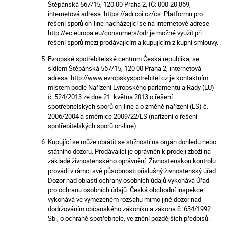
Štěpánská 567/15, 120 00 Praha 2, IČ: 000 20 869,
internetová adresa: https://adr.coi.cz/cs. Platformu pro
řešení sporů on-line nacházející se na internetové adrese
http://ec.europa.eu/consumers/odr je možné využít při
řešení sporů mezi prodávajícím a kupujícím z kupní smlouvy.
Evropské spotřebitelské centrum Česká republika, se
sídlem Štěpánská 567/15, 120 00 Praha 2, internetová
adresa: http://www.evropskyspotrebitel.cz je kontaktním
místem podle Nařízení Evropského parlamentu a Rady (EU)
č. 524/2013 ze dne 21. května 2013 o řešení
spotřebitelských sporů on-line a o změně nařízení (ES) č.
2006/2004 a směrnice 2009/22/ES (nařízení o řešení
spotřebitelských sporů on-line).
Kupující se může obrátit se stížností na orgán dohledu nebo
státního dozoru. Prodávající je oprávněn k prodeji zboží na
základě živnostenského oprávnění. Živnostenskou kontrolu
provádí v rámci své působnosti příslušný živnostenský úřad.
Dozor nad oblastí ochrany osobních údajů vykonává Úřad
pro ochranu osobních údajů. Česká obchodní inspekce
vykonává ve vymezeném rozsahu mimo jiné dozor nad
dodržováním občanského zákoníku a zákona č. 634/1992
Sb., o ochraně spotřebitele, ve znění pozdějších předpisů.