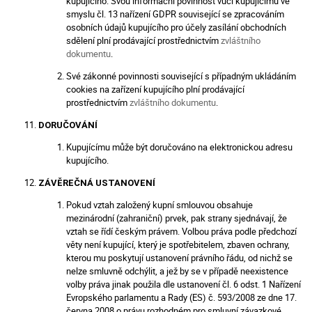
kupujícího. Svou informační povinnost vůči kupujícímu ve
smyslu čl. 13 nařízení GDPR související se zpracováním
osobních údajů kupujícího pro účely zasílání obchodních
sdělení plní prodávající prostřednictvím
zvláštního
dokumentu
.
Své zákonné povinnosti související s případným ukládáním
cookies na zařízení kupujícího plní prodávající
prostřednictvím
zvláštního dokumentu
.
DORUČOVÁNÍ
Kupujícímu může být doručováno na elektronickou adresu
kupujícího.
ZÁVĚREČNÁ USTANOVENÍ
Pokud vztah založený kupní smlouvou obsahuje
mezinárodní (zahraniční) prvek, pak strany sjednávají, že
vztah se řídí českým právem. Volbou práva podle předchozí
věty není kupující, který je spotřebitelem, zbaven ochrany,
kterou mu poskytují ustanovení právního řádu, od nichž se
nelze smluvně odchýlit, a jež by se v případě neexistence
volby práva jinak použila dle ustanovení čl. 6 odst. 1 Nařízení
Evropského parlamentu a Rady (ES) č. 593/2008 ze dne 17.
června 2008 o právu rozhodném pro smluvní závazkové