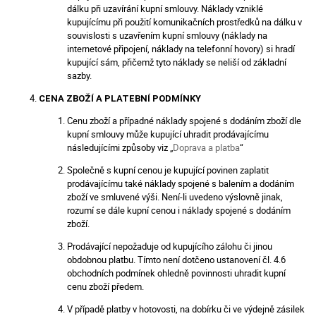
dálku při uzavírání kupní smlouvy. Náklady vzniklé
kupujícímu při použití komunikačních prostředků na dálku v
souvislosti s uzavřením kupní smlouvy (náklady na
internetové připojení, náklady na telefonní hovory) si hradí
kupující sám, přičemž tyto náklady se neliší od základní
sazby.
CENA ZBOŽÍ A PLATEBNÍ PODMÍNKY
Cenu zboží a případné náklady spojené s dodáním zboží dle
kupní smlouvy může kupující uhradit prodávajícímu
následujícími způsoby viz „
Doprava a platba
“
Společně s kupní cenou je kupující povinen zaplatit
prodávajícímu také náklady spojené s balením a dodáním
zboží ve smluvené výši. Není-li uvedeno výslovně jinak,
rozumí se dále kupní cenou i náklady spojené s dodáním
zboží.
Prodávající nepožaduje od kupujícího zálohu či jinou
obdobnou platbu. Tímto není dotčeno ustanovení čl. 4.6
obchodních podmínek ohledně povinnosti uhradit kupní
cenu zboží předem.
V případě platby v hotovosti, na dobírku či ve výdejně zásilek