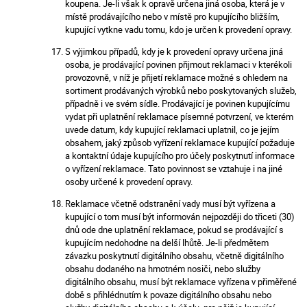
koupena. Je-li však k opravě určena jiná osoba, která je v
místě prodávajícího nebo v místě pro kupujícího bližším,
kupující vytkne vadu tomu, kdo je určen k provedení opravy.
S výjimkou případů, kdy je k provedení opravy určena jiná
osoba, je prodávající povinen přijmout reklamaci v kterékoli
provozovně, v níž je přijetí reklamace možné s ohledem na
sortiment prodávaných výrobků nebo poskytovaných služeb,
případně i ve svém sídle. Prodávající je povinen kupujícímu
vydat při uplatnění reklamace písemné potvrzení, ve kterém
uvede datum, kdy kupující reklamaci uplatnil, co je jejím
obsahem, jaký způsob vyřízení reklamace kupující požaduje
a kontaktní údaje kupujícího pro účely poskytnutí informace
o vyřízení reklamace. Tato povinnost se vztahuje i na jiné
osoby určené k provedení opravy.
Reklamace včetně odstranění vady musí být vyřízena a
kupující o tom musí být informován nejpozději do třiceti (30)
dnů ode dne uplatnění reklamace, pokud se prodávající s
kupujícím nedohodne na delší lhůtě. Je-li předmětem
závazku poskytnutí digitálního obsahu, včetně digitálního
obsahu dodaného na hmotném nosiči, nebo služby
digitálního obsahu, musí být reklamace vyřízena v přiměřené
době s přihlédnutím k povaze digitálního obsahu nebo