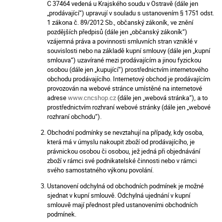
C 37464 vedená u Krajského soudu v Ostravě (dále jen
„prodávající“) upravují v souladu s ustanovením § 1751 odst.
1 zákona č. 89/2012 Sb., občanský zákoník, ve znění
pozdějších předpisů (dále jen „občanský zákoník“)
vzájemná práva a povinnosti smluvních stran vzniklé v
souvislosti nebo na základě kupní smlouvy (dále jen „kupní
smlouva“) uzavírané mezi prodávajícím a jinou fyzickou
osobou (dále jen „kupující“) prostřednictvím internetového
obchodu prodávajícího. Internetový obchod je prodávajícím
provozován na webové stránce umístěné na internetové
adrese
www.cncshop.cz
(dále jen „webová stránka“), a to
prostřednictvím rozhraní webové stránky (dále jen „webové
rozhraní obchodu“).
Obchodní podmínky se nevztahují na případy, kdy osoba,
která má v úmyslu nakoupit zboží od prodávajícího, je
právnickou osobou či osobou, jež jedná při objednávání
zboží v rámci své podnikatelské činnosti nebo v rámci
svého samostatného výkonu povolání.
Ustanovení odchylná od obchodních podmínek je možné
sjednat v kupní smlouvě. Odchylná ujednání v kupní
smlouvě mají přednost před ustanoveními obchodních
podmínek.