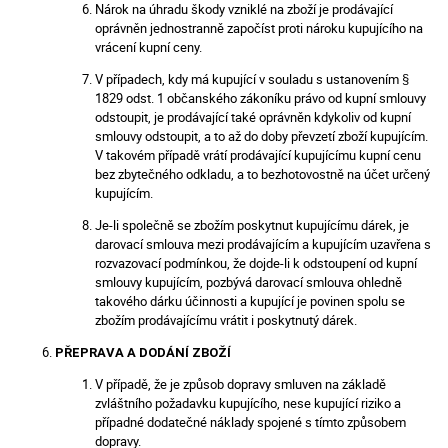
Nárok na úhradu škody vzniklé na zboží je prodávající
oprávněn jednostranně započíst proti nároku kupujícího na
vrácení kupní ceny.
V případech, kdy má kupující v souladu s ustanovením §
1829 odst. 1 občanského zákoníku právo od kupní smlouvy
odstoupit, je prodávající také oprávněn kdykoliv od kupní
smlouvy odstoupit, a to až do doby převzetí zboží kupujícím.
V takovém případě vrátí prodávající kupujícímu kupní cenu
bez zbytečného odkladu, a to bezhotovostně na účet určený
kupujícím.
Je-li společně se zbožím poskytnut kupujícímu dárek, je
darovací smlouva mezi prodávajícím a kupujícím uzavřena s
rozvazovací podmínkou, že dojde-li k odstoupení od kupní
smlouvy kupujícím, pozbývá darovací smlouva ohledně
takového dárku účinnosti a kupující je povinen spolu se
zbožím prodávajícímu vrátit i poskytnutý dárek.
PŘEPRAVA A DODÁNÍ ZBOŽÍ
V případě, že je způsob dopravy smluven na základě
zvláštního požadavku kupujícího, nese kupující riziko a
případné dodatečné náklady spojené s tímto způsobem
dopravy.