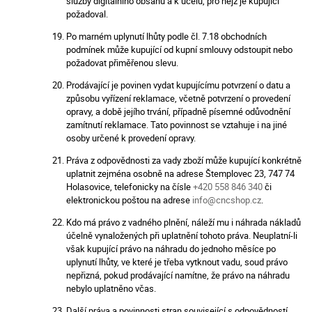
služby digitálního obsahu a k účelu, pro nějž je kupující
požadoval.
Po marném uplynutí lhůty podle čl. 7.18 obchodních
podmínek může kupující od kupní smlouvy odstoupit nebo
požadovat přiměřenou slevu.
Prodávající je povinen vydat kupujícímu potvrzení o datu a
způsobu vyřízení reklamace, včetně potvrzení o provedení
opravy, a době jejího trvání, případně písemné odůvodnění
zamítnutí reklamace. Tato povinnost se vztahuje i na jiné
osoby určené k provedení opravy.
Práva z odpovědnosti za vady zboží může kupující konkrétně
uplatnit zejména osobně na adrese Štemplovec 23, 747 74
Holasovice, telefonicky na čísle
+420 558 846 340
či
elektronickou poštou na adrese
info@cncshop.cz
.
Kdo má právo z vadného plnění, náleží mu i náhrada nákladů
účelně vynaložených při uplatnění tohoto práva. Neuplatní-li
však kupující právo na náhradu do jednoho měsíce po
uplynutí lhůty, ve které je třeba vytknout vadu, soud právo
nepřizná, pokud prodávající namítne, že právo na náhradu
nebylo uplatněno včas.
Další práva a povinnosti stran související s odpovědností