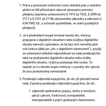
Práva a povinnosti smluvních stran ohledně práv z vadného
plnění se řídí příslušnými obecně závaznými právními
předpisy (zejména ustanoveními § 1914 až 1925, § 2099 až
2117 a § 2161 až 2174b občanského zákoníku a zákonem č.
634/1992 Sb., o ochraně spotřebitele, ve znění pozdějších
předpisů).
Je-li předmětem koupě hmotná movitá věc, která je
propojena s digitálním obsahem nebo službou digitálního
obsahu takovým způsobem, že by bez nich nemohla plnit
své funkce (dále jen „věc s digitálními vlastnostmi“), použijí
se ustanovení ohledně odpovědnosti za vady prodávajícího
také na poskytování digitálního obsahu nebo služby
digitálního obsahu, i když je poskytuje třetí osoba. To
neplatí, je-li z obsahu kupní smlouvy i z povahy věci zjevné,
že jsou poskytovány samostatně.
Prodávající odpovídá kupujícímu, že věc při převzetí nemá
vady. Zejména prodávající odpovídá kupujícímu, že věc:
odpovídá ujednanému popisu, druhu a množství,
jakož i jakosti, funkčnosti, kompatibilitě,
interoperabilitě a jiným ujednaným vlastnostem,