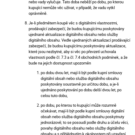
nebo vady vylučuje. Tato doba neběží po dobu, po kterou
kupující nemůže věc užívat, v případě, že vadu vytkl
oprávněně.
Je-li předmětem koupě věc s digitálními vlastnostmi,
prodávající zabezpečí, že budou kupujícímu poskytovány
ujednané aktualizace digitálního obsahu nebo služby
digitálního obsahu. Vedle ujednaných aktualizací prodávající
zabezpečí, že budou kupujícímu poskytovány aktualizace,
které jsou nezbytné, aby si věc po převzetí uchovala
vlastnosti podle čl. 7.3 a čl. 7.4 obchodních podmínek, a že
bude na jejich dostupnost upozorněn
po dobu dvou let, mají-li být podle kupní smlouvy
digitální obsah nebo služba digitálního obsahu
poskytovány soustavně po určitou dobu, a je-li
ujednáno poskytování po dobu delší dvou let, po
celou tuto dobu,
po dobu, po kterou to kupující může rozumně
očekávat, mají-li být podle kupní smlouvy digitální
obsah nebo služba digitálního obsahu poskytnuty
jednorázově; to se posoudí podle druhu a účelu věci,
povahy digitálního obsahu nebo služby digitálního
obsahu a s přihlédnutím k okolnostem při uzavření