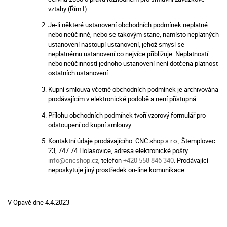
vztahy (Řím I).
Je-li některé ustanovení obchodních podmínek neplatné
nebo neúčinné, nebo se takovým stane, namísto neplatných
ustanovení nastoupí ustanovení, jehož smysl se
neplatnému ustanovení co nejvíce přibližuje. Neplatností
nebo neúčinností jednoho ustanovení není dotčena platnost
ostatních ustanovení.
Kupní smlouva včetně obchodních podmínek je archivována
prodávajícím v elektronické podobě a není přístupná.
Přílohu obchodních podmínek tvoří vzorový formulář pro
odstoupení od kupní smlouvy.
Kontaktní údaje prodávajícího: CNC shop s.r.o., Štemplovec
23, 747 74 Holasovice, adresa elektronické pošty
info@cncshop.cz
, telefon
+420 558 846 340
. Prodávající
neposkytuje jiný prostředek on-line komunikace.
V Opavě dne 4.4.2023