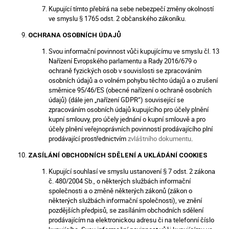
Kupující tímto přebírá na sebe nebezpečí změny okolností
ve smyslu § 1765 odst. 2 občanského zákoníku.
OCHRANA OSOBNÍCH ÚDAJŮ
Svou informační povinnost vůči kupujícímu ve smyslu čl. 13
Nařízení Evropského parlamentu a Rady 2016/679 o
ochraně fyzických osob v souvislosti se zpracováním
osobních údajů a o volném pohybu těchto údajů a o zrušení
směrnice 95/46/ES (obecné nařízení o ochraně osobních
údajů) (dále jen „nařízení GDPR“) související se
zpracováním osobních údajů kupujícího pro účely plnění
kupní smlouvy, pro účely jednání o kupní smlouvě a pro
účely plnění veřejnoprávních povinností prodávajícího plní
prodávající prostřednictvím
zvláštního dokumentu
.
ZASÍLÁNÍ OBCHODNÍCH SDĚLENÍ A UKLÁDÁNÍ COOKIES
Kupující souhlasí ve smyslu ustanovení § 7 odst. 2 zákona
č. 480/2004 Sb., o některých službách informační
společnosti a o změně některých zákonů (zákon o
některých službách informační společnosti), ve znění
pozdějších předpisů, se zasíláním obchodních sdělení
prodávajícím na elektronickou adresu či na telefonní číslo