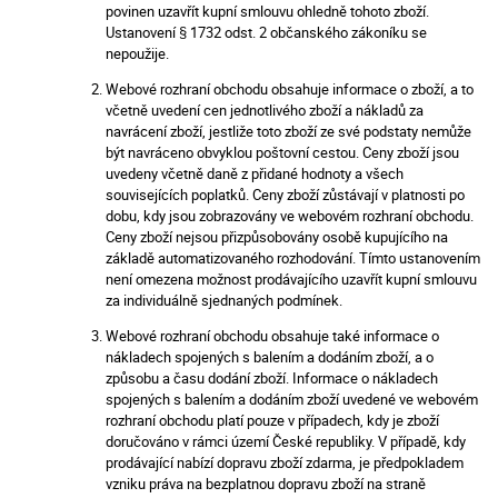
povinen uzavřít kupní smlouvu ohledně tohoto zboží.
Ustanovení § 1732 odst. 2 občanského zákoníku se
nepoužije.
Webové rozhraní obchodu obsahuje informace o zboží, a to
včetně uvedení cen jednotlivého zboží a nákladů za
navrácení zboží, jestliže toto zboží ze své podstaty nemůže
být navráceno obvyklou poštovní cestou. Ceny zboží jsou
uvedeny včetně daně z přidané hodnoty a všech
souvisejících poplatků. Ceny zboží zůstávají v platnosti po
dobu, kdy jsou zobrazovány ve webovém rozhraní obchodu.
Ceny zboží nejsou přizpůsobovány osobě kupujícího na
základě automatizovaného rozhodování. Tímto ustanovením
není omezena možnost prodávajícího uzavřít kupní smlouvu
za individuálně sjednaných podmínek.
Webové rozhraní obchodu obsahuje také informace o
nákladech spojených s balením a dodáním zboží, a o
způsobu a času dodání zboží. Informace o nákladech
spojených s balením a dodáním zboží uvedené ve webovém
rozhraní obchodu platí pouze v případech, kdy je zboží
doručováno v rámci území České republiky. V případě, kdy
prodávající nabízí dopravu zboží zdarma, je předpokladem
vzniku práva na bezplatnou dopravu zboží na straně