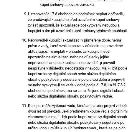
kupní smlouvy a povaze závazku.
Ustanovení čl. 7.8 obchodních podmínek neplatí v případě,
že prodávající kupujícího před uzavřením kupní smlouvy
zvlášť upozornil, že aktualizace poskytovány nebudou a
kupující s tím při uzavírání kupní smlouvy výslovně souhlasil.
Neprovedl-li kupující aktualizaci v přiměřené době, nemá
práva z vady, která vznikla pouze v důsledku neprovedené
aktualizace. To neplatí v případě, že kupující nebyl
upozorněn na aktualizaci nebo na důsledky jejího
neprovedení anebo aktualizaci neprovedl či ji provedl
nesprávně v důsledku nedostatku v návodu. Mají-li být podle
kupní smlouvy digitální obsah nebo služba digitálního
obsahu poskytovány soustavně po určitou dobu a projeví-li
se nebo vyskytne-li se vada v době podle čl. 7.8.1 a čl. 7.8.2
obchodních podmínek, má se za to, že jsou digitální obsah
nebo služba digitálního obsahu poskytovány vadně.
Kupující může vytknout vadu, která se na věci projeví v době
dvou let od převzetí. Je-li předmětem koupě věc s digitálními
vlastnostmi a mají-li být podle kupní smlouvy digitální obsah
nebo služba digitálního obsahu poskytovány soustavně po
určitou dobu, může kupující vytknout vadu, která se na nich