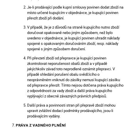
Je-li prodávající podle kupní smlouvy povinen dodat zboží na
místo určené kupujícím v objednávce, je kupující povinen
převzít zboží při dodání.
V případě, že je z důvodů na straně kupujícího nutno zboží
doručovat opakovaně nebo jiným způsobem, než bylo
uvedeno v objednávce, je kupující povinen uhradit náklady
spojené s opakovaným doručováním zboží, resp. náklady
spojené s jiným způsobem doručení.
Při převzetí zboží od přepravce je kupující povinen
zkontrolovat neporušenost obalů zboží a v případě
jakýchkoliv závad toto neprodleně oznámit přepravci. V
případě shledání porušení obalu svědčícího o
neoprávněném vniknutí do zásilky nemusí kupující zásilku
od přepravce převzít. Tímto nejsou dotčena práva kupujícího
z odpovědnosti za vady zboží a další práva kupujícího
vyplývající z obecně závazných právních předpisů.
Další práva a povinnosti stran při přepravě zboží mohou
upravit zvláštní dodací podmínky prodávajícího, jsou-li
prodávajícím vydány.
PRÁVA Z VADNÉHO PLNĚNÍ