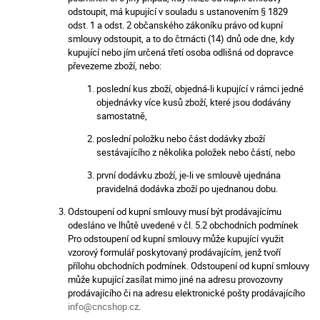
odstoupit, má kupující v souladu s ustanovením § 1829
odst. 1 a odst. 2 občanského zákoníku právo od kupní
smlouvy odstoupit, a to do čtrnácti (14) dnů ode dne, kdy
kupující nebo jím určená třetí osoba odlišná od dopravce
převezeme zboží, nebo:
poslední kus zboží, objedná-li kupující v rámci jedné
objednávky více kusů zboží, které jsou dodávány
samostatně,
poslední položku nebo část dodávky zboží
sestávajícího z několika položek nebo částí, nebo
první dodávku zboží, je-li ve smlouvě ujednána
pravidelná dodávka zboží po ujednanou dobu.
Odstoupení od kupní smlouvy musí být prodávajícímu
odesláno ve lhůtě uvedené v čl. 5.2 obchodních podmínek
Pro odstoupení od kupní smlouvy může kupující využit
vzorový formulář poskytovaný prodávajícím, jenž tvoří
přílohu obchodních podmínek. Odstoupení od kupní smlouvy
může kupující zasílat mimo jiné na adresu provozovny
prodávajícího či na adresu elektronické pošty prodávajícího
info@cncshop.cz
.