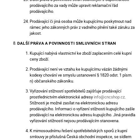
prodávajícího za vady může upravit reklamační řád
prodávajícího.
Prodávající či jiná osoba může kupujícímu poskytnout nad
rámec jeho zákonných práv z vadného plnění také záruku za
jakost.
DALŠÍ PRÁVA A POVINNOSTI SMLUVNÍCH STRAN
Kupující nabývá vlastnictví ke zboží zaplacením celé kupní
ceny zboží.
Prodávající není ve vztahu ke kupujícímu vázán žádnými
kodexy chování ve smyslu ustanovení § 1820 odst. 1 písm.
n) občanského zákoníku.
Vyřizování stížností spotřebitelů zajišťuje prodávající
prostřednictvím elektronické adresy
info@cncshop.cz
.
Stížnosti je možné zasílat na elektronickou adresu
prodávajícího. Informaci o vyřízení stížnosti kupujícího zašle
prodávající na elektronickou adresu kupujícího. Jiná pravidla
vyřizování stížností nejsou prodávajícím stanovena.
K mimosoudnímu řešení spotřebitelských sporů z kupní
smlouvy je příslušná Česká obchodní inspekce, se sídlem