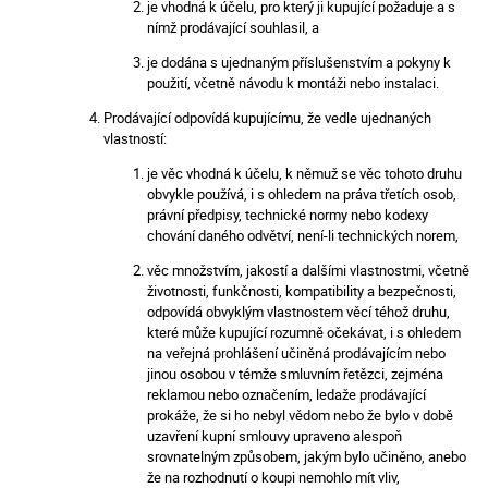
je vhodná k účelu, pro který ji kupující požaduje a s
nímž prodávající souhlasil, a
je dodána s ujednaným příslušenstvím a pokyny k
použití, včetně návodu k montáži nebo instalaci.
Prodávající odpovídá kupujícímu, že vedle ujednaných
vlastností:
je věc vhodná k účelu, k němuž se věc tohoto druhu
obvykle používá, i s ohledem na práva třetích osob,
právní předpisy, technické normy nebo kodexy
chování daného odvětví, není-li technických norem,
věc množstvím, jakostí a dalšími vlastnostmi, včetně
životnosti, funkčnosti, kompatibility a bezpečnosti,
odpovídá obvyklým vlastnostem věcí téhož druhu,
které může kupující rozumně očekávat, i s ohledem
na veřejná prohlášení učiněná prodávajícím nebo
jinou osobou v témže smluvním řetězci, zejména
reklamou nebo označením, ledaže prodávající
prokáže, že si ho nebyl vědom nebo že bylo v době
uzavření kupní smlouvy upraveno alespoň
srovnatelným způsobem, jakým bylo učiněno, anebo
že na rozhodnutí o koupi nemohlo mít vliv,