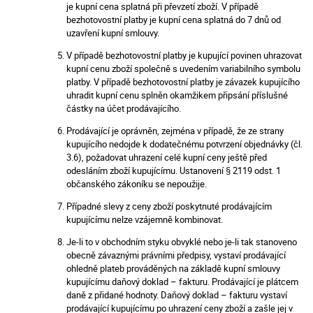
je kupní cena splatná při převzetí zboží. V případě
bezhotovostní platby je kupní cena splatná do 7 dnů od
uzavření kupní smlouvy.
V případě bezhotovostní platby je kupující povinen uhrazovat
kupní cenu zboží společně s uvedením variabilního symbolu
platby. V případě bezhotovostní platby je závazek kupujícího
uhradit kupní cenu splněn okamžikem připsání příslušné
částky na účet prodávajícího.
Prodávající je oprávněn, zejména v případě, že ze strany
kupujícího nedojde k dodatečnému potvrzení objednávky (čl.
3.6), požadovat uhrazení celé kupní ceny ještě před
odesláním zboží kupujícímu. Ustanovení § 2119 odst. 1
občanského zákoníku se nepoužije.
Případné slevy z ceny zboží poskytnuté prodávajícím
kupujícímu nelze vzájemně kombinovat.
Je-li to v obchodním styku obvyklé nebo je-li tak stanoveno
obecně závaznými právními předpisy, vystaví prodávající
ohledně plateb prováděných na základě kupní smlouvy
kupujícímu daňový doklad – fakturu. Prodávající je plátcem
daně z přidané hodnoty. Daňový doklad – fakturu vystaví
prodávající kupujícímu po uhrazení ceny zboží a zašle jej v