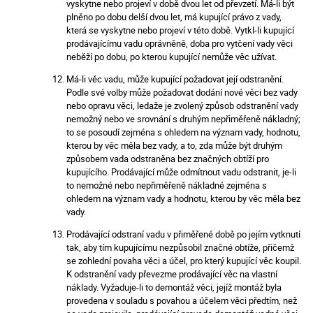
vyskytne nebo projeví v době dvou let od převzetí. Má-li být
plněno po dobu delší dvou let, má kupující právo z vady,
která se vyskytne nebo projeví v této době. Vytkl-li kupující
prodávajícímu vadu oprávněně, doba pro vytčení vady věci
neběží po dobu, po kterou kupující nemůže věc užívat.
Má-li věc vadu, může kupující požadovat její odstranění.
Podle své volby může požadovat dodání nové věci bez vady
nebo opravu věci, ledaže je zvolený způsob odstranění vady
nemožný nebo ve srovnání s druhým nepřiměřeně nákladný;
to se posoudí zejména s ohledem na význam vady, hodnotu,
kterou by věc měla bez vady, a to, zda může být druhým
způsobem vada odstraněna bez značných obtíží pro
kupujícího. Prodávající může odmítnout vadu odstranit, je-li
to nemožné nebo nepřiměřeně nákladné zejména s
ohledem na význam vady a hodnotu, kterou by věc měla bez
vady.
Prodávající odstraní vadu v přiměřené době po jejím vytknutí
tak, aby tím kupujícímu nezpůsobil značné obtíže, přičemž
se zohlední povaha věci a účel, pro který kupující věc koupil.
K odstranění vady převezme prodávající věc na vlastní
náklady. Vyžaduje-li to demontáž věci, jejíž montáž byla
provedena v souladu s povahou a účelem věci předtím, než