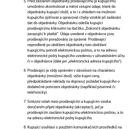
Před zasláním objednávky prodávajícímu je kupujícímu
umožněno zkontrolovat a měnit vstupní údaje, které do
objednávky kupující vložil, a to i s ohledem na možnost
kupujícího zjišťovat a opravovat chyby vzniklé při zadávání
dat do objednávky. Objednávku odešle kupující
prodávajícímu kliknutím na tlačítko „Dokončit objednávku
zavazující k platbě“. Údaje uvedené v objednávce jsou
prodávajícím považovány za správné. Prodávající
neprodleně po obdržení objednávky toto obdržení
kupujícímu potvrdí elektronickou poštou, a to na adresu
elektronické pošty kupujícího uvedenou v uživatelském účtu
či v objednávce (dále jen „elektronická adresa kupujícího“).
Prodávající je vždy oprávněn v závislosti na charakteru
objednávky (množství zboží, výše kupní ceny,
předpokládané náklady na dopravu) požádat kupujícího o
dodatečné potvrzení objednávky (například písemně či
telefonicky).
Smluvní vztah mezi prodávajícím a kupujícím vzniká
doručením přijetí objednávky (akceptací), jež je
prodávajícím zasláno kupujícímu elektronickou poštou, a to
na adresu elektronické pošty kupujícího.
Kupující souhlasí s použitím komunikačních prostředků na