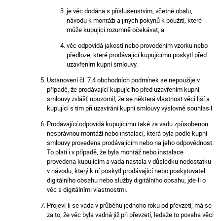
je věc dodána s příslušenstvím, včetně obalu,
návodu k montáži a jiných pokynů k použití, které
může kupující rozumně očekávat, a
věc odpovídá jakostí nebo provedením vzorku nebo
předloze, které prodávající kupujícímu poskytl před
uzavřením kupní smlouvy.
Ustanovení čl. 7.4 obchodních podmínek se nepoužije v
případě, že prodávající kupujícího před uzavřením kupní
smlouvy zvlášť upozornil, že se některá vlastnost věci liší a
kupující s tím při uzavírání kupní smlouvy výslovně souhlasil.
Prodávající odpovídá kupujícímu také za vadu způsobenou
nesprávnou montáží nebo instalací, která byla podle kupní
smlouvy provedena prodávajícím nebo na jeho odpovědnost.
To platí i v případě, že byla montáž nebo instalace
provedena kupujícím a vada nastala v důsledku nedostatku
v návodu, který k ní poskytl prodávající nebo poskytovatel
digitálního obsahu nebo služby digitálního obsahu, jde-li o
věc s digitálními vlastnostmi.
Projeví-li se vada v průběhu jednoho roku od převzetí, má se
za to, že věc byla vadná již při převzetí, ledaže to povaha věci