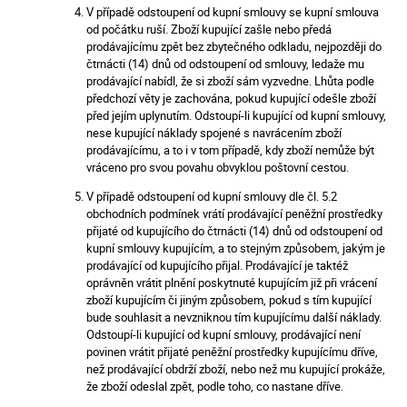
V případě odstoupení od kupní smlouvy se kupní smlouva
od počátku ruší. Zboží kupující zašle nebo předá
prodávajícímu zpět bez zbytečného odkladu, nejpozději do
čtrnácti (14) dnů od odstoupení od smlouvy, ledaže mu
prodávající nabídl, že si zboží sám vyzvedne. Lhůta podle
předchozí věty je zachována, pokud kupující odešle zboží
před jejím uplynutím. Odstoupí-li kupující od kupní smlouvy,
nese kupující náklady spojené s navrácením zboží
prodávajícímu, a to i v tom případě, kdy zboží nemůže být
vráceno pro svou povahu obvyklou poštovní cestou.
V případě odstoupení od kupní smlouvy dle čl. 5.2
obchodních podmínek vrátí prodávající peněžní prostředky
přijaté od kupujícího do čtrnácti (14) dnů od odstoupení od
kupní smlouvy kupujícím, a to stejným způsobem, jakým je
prodávající od kupujícího přijal. Prodávající je taktéž
oprávněn vrátit plnění poskytnuté kupujícím již při vrácení
zboží kupujícím či jiným způsobem, pokud s tím kupující
bude souhlasit a nevzniknou tím kupujícímu další náklady.
Odstoupí-li kupující od kupní smlouvy, prodávající není
povinen vrátit přijaté peněžní prostředky kupujícímu dříve,
než prodávající obdrží zboží, nebo než mu kupující prokáže,
že zboží odeslal zpět, podle toho, co nastane dříve.