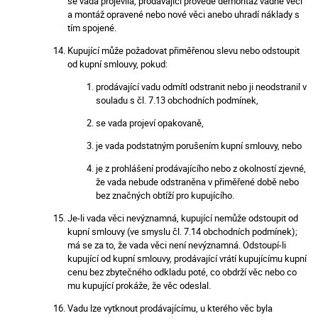
se vada projevila, prodávající provede demontáž vadné věci
a montáž opravené nebo nové věci anebo uhradí náklady s
tím spojené.
Kupující může požadovat přiměřenou slevu nebo odstoupit
od kupní smlouvy, pokud:
prodávající vadu odmítl odstranit nebo ji neodstranil v
souladu s čl. 7.13 obchodních podmínek,
se vada projeví opakovaně,
je vada podstatným porušením kupní smlouvy, nebo
je z prohlášení prodávajícího nebo z okolností zjevné,
že vada nebude odstraněna v přiměřené době nebo
bez značných obtíží pro kupujícího.
Je-li vada věci nevýznamná, kupující nemůže odstoupit od
kupní smlouvy (ve smyslu čl. 7.14 obchodních podmínek);
má se za to, že vada věci není nevýznamná. Odstoupí-li
kupující od kupní smlouvy, prodávající vrátí kupujícímu kupní
cenu bez zbytečného odkladu poté, co obdrží věc nebo co
mu kupující prokáže, že věc odeslal.
Vadu lze vytknout prodávajícímu, u kterého věc byla