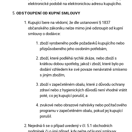
elektronické podobě na elektronickou adresu kupujícího.
ODSTOUPENÍ OD KUPNÍ SMLOUVY
Kupující bere na vědomí, že dle ustanovení § 1837
občanského zákoníku nelze mimo jiné odstoupit od kupní
smlouvy o dodávce:
zboží vyrobeného podle požadavků kupujícího nebo
přizpůsobeného jeho osobním potřebám,
zboží, které podléhá rychlé zkáze, nebo zboží s
krátkou dobou spotřeby, jakož i zboží, které bylo po
dodání vzhledem ke své povaze nenávratně smíseno
s jiným zbožím,
zboží v zapečetěném obalu, které z důvodu ochrany
zdraví nebo z hygienických důvodů není vhodné vrátit
poté, co jej kupující porušil, a
zvukové nebo obrazové nahrávky nebo počítačového
programu v zapečetěném obalu, pokud jej kupující
porušil.
Nejedná-li se o případ uvedený v čl. 5.1 obchodních
podmínek či o jiný případ, kdy nelze od kupní smlouvy