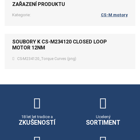
ZAŘAZENÍ PRODUKTU
Kategorie:
CS-M motory
SOUBORY K CS-M234120 CLOSED LOOP
MOTOR 12NM
CS-M234120_Torque Curves (png)
18 let let tradice a
Ucelený
ZKUŠENOSTÍ
SORTIMENT