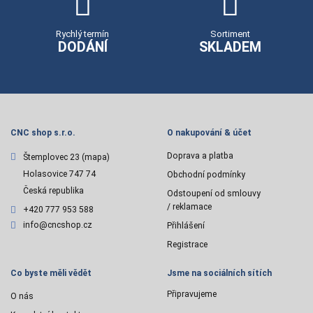
Rychlý termín
Sortiment
DODÁNÍ
SKLADEM
CNC shop s.r.o.
O nakupování & účet
Doprava a platba
Štemplovec 23
(mapa)
Holasovice 747 74
Obchodní podmínky
Česká republika
Odstoupení od smlouvy
/ reklamace
+420 777 953 588
info@cncshop.cz
Přihlášení
Registrace
Co byste měli vědět
Jsme na sociálních sítích
Připravujeme
O nás