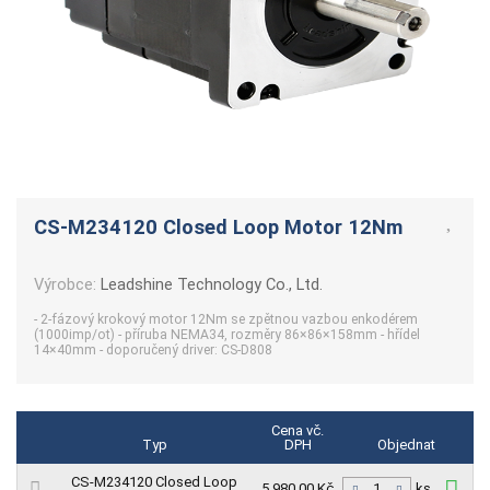
CS-M234120 Closed Loop Motor 12Nm
Výrobce:
Leadshine Technology Co., Ltd.
- 2-fázový krokový motor 12Nm se zpětnou vazbou enkodérem
(1000imp/ot) - příruba NEMA34, rozměry 86×86×158mm - hřídel
14×40mm - doporučený driver: CS-D808
Cena vč.
Typ
DPH
Objednat
CS-M234120 Closed Loop
5 980,00 Kč