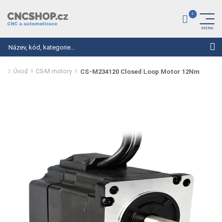
Hledat
CS-M234120 Closed Loop Motor 12Nm
Úvod
CS-M motory