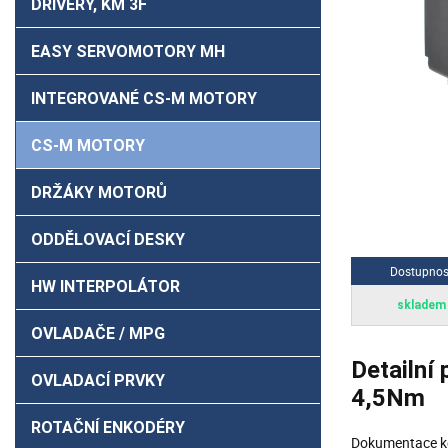
DRIVERY, KM 3F
EASY SERVOMOTORY MH
INTEGROVANÉ CS-M MOTORY
CS-M MOTORY
DRŽÁKY MOTORŮ
ODDĚLOVACÍ DESKY
Dostupnos
HW INTERPOLÁTOR
skladem
OVLADAČE / MPG
Detailní
OVLADACÍ PRVKY
4,5Nm
ROTAČNÍ ENKODÉRY
Dokumentace ke