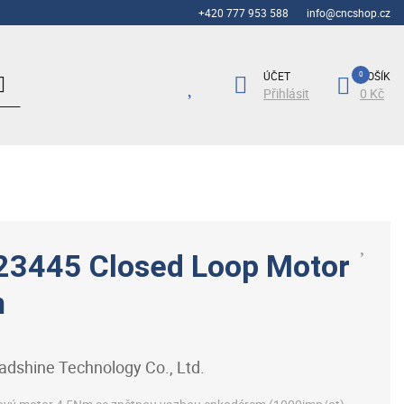
+420 777 953 588
info@cncshop.cz
ÚČET
KOŠÍK
Přihlásit
0 Kč
3445 Closed Loop Motor
m
adshine Technology Co., Ltd.