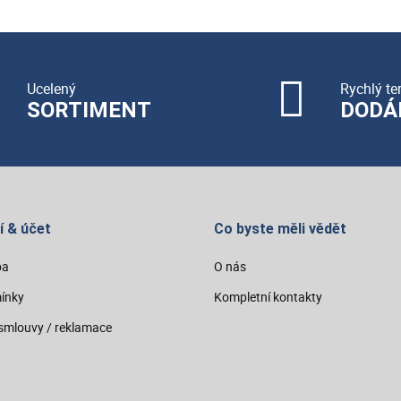
Ucelený
Rychlý te
SORTIMENT
DODÁ
í & účet
Co byste měli vědět
ba
O nás
ínky
Kompletní kontakty
smlouvy / reklamace