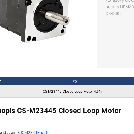
- 2-fázový kro
příruba NEMA34
CS-D808
t
Typ
CS-M23445 Closed Loop Motor 4,5Nm
 popis CS-M23445 Closed Loop Motor
 stažení:
CS-M23445.pdf