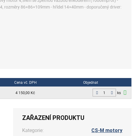
kový motor 4,5Nm se zpětnou vazbou enkodérem (1000imp/ot) -
, rozměry 86×86×109mm - hřídel 14×40mm - doporučený driver:
Cena vč. DPH
Objednat
4 150,00 Kč
ks
ZAŘAZENÍ PRODUKTU
Kategorie:
CS-M motory