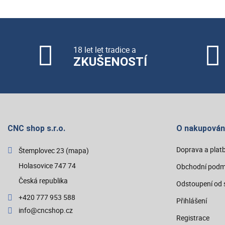
18 let let tradice a
ZKUŠENOSTÍ
CNC shop s.r.o.
O nakupován
Doprava a plat
Štemplovec 23
(mapa)
Holasovice 747 74
Obchodní podm
Česká republika
Odstoupení od 
+420 777 953 588
Přihlášení
info@cncshop.cz
Registrace