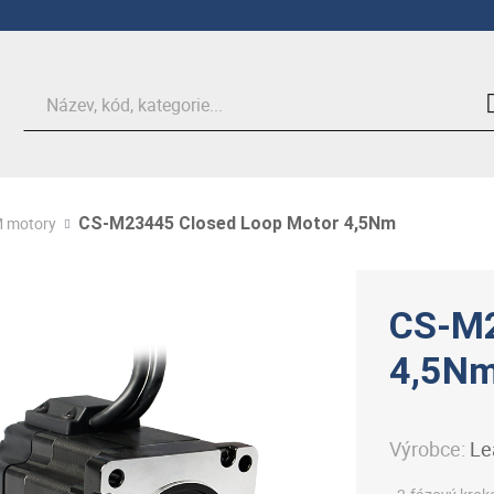
Hledat
 motory
CS-M23445 Closed Loop Motor 4,5Nm
CS-M2
4,5N
Výrobce:
Le