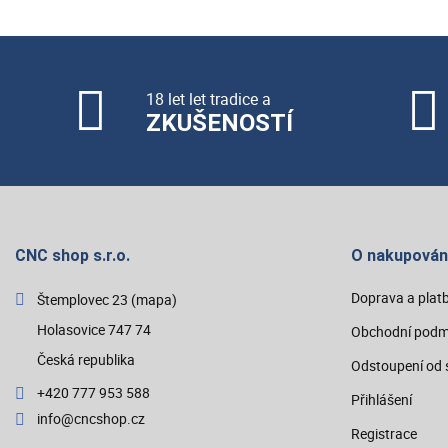
18 let let tradice a
ZKUŠENOSTÍ
CNC shop s.r.o.
O nakupován
Doprava a plat
Štemplovec 23
(mapa)
Holasovice 747 74
Obchodní podm
Česká republika
Odstoupení od 
+420 777 953 588
Přihlášení
info@cncshop.cz
Registrace