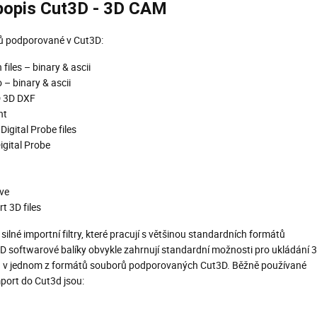
 popis Cut3D - 3D CAM
ů podporované v Cut3D:
files – binary & ascii
 – binary & ascii
 3D DXF
nt
igital Probe files
gital Probe
ve
t 3D files
ilné importní filtry, které pracují s většinou standardních formátů
 softwarové balíky obvykle zahrnují standardní možnosti pro ukládání 
 v jednom z formátů souborů podporovaných Cut3D. Běžně používané
port do Cut3d jsou: