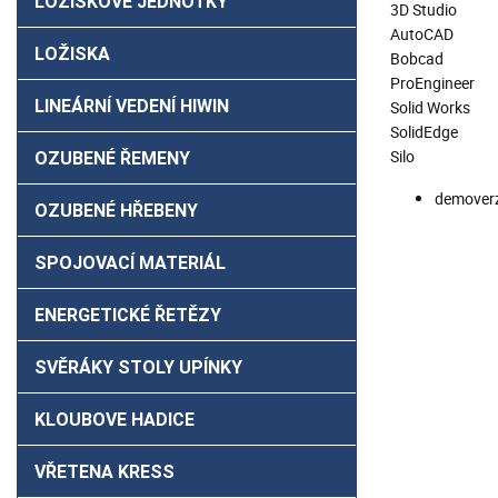
LOŽISKOVÉ JEDNOTKY
3D Studio
AutoCAD
LOŽISKA
Bobcad
ProEngineer
LINEÁRNÍ VEDENÍ HIWIN
Solid Works
SolidEdge
Silo
OZUBENÉ ŘEMENY
demoverz
OZUBENÉ HŘEBENY
SPOJOVACÍ MATERIÁL
ENERGETICKÉ ŘETĚZY
SVĚRÁKY STOLY UPÍNKY
KLOUBOVE HADICE
VŘETENA KRESS