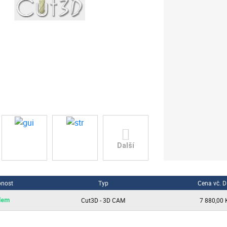
Další
pnost
Typ
Cena vč. 
Cut3D - 3D CAM
7 880,00 
dem