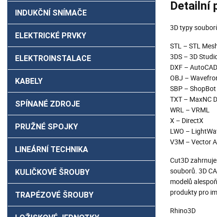
Detailní
INDUKČNÍ SNÍMAČE
3D typy soubor
ELEKTRICKÉ PRVKY
STL – STL Mesh 
3DS – 3D Studio
ELEKTROINSTALACE
DXF – AutoCAD
OBJ – Wavefro
KABELY
SBP – ShopBot D
TXT – MaxNC Di
SPÍNANÉ ZDROJE
WRL – VRML
X – DirectX
PRUŽNÉ SPOJKY
LWO – LightWa
V3M – Vector Ar
LINEÁRNÍ TECHNIKA
Cut3D zahrnuje s
souborů. 3D CAD
KULIČKOVÉ ŠROUBY
modelů alespoň
produkty pro im
TRAPÉZOVÉ ŠROUBY
Rhino3D