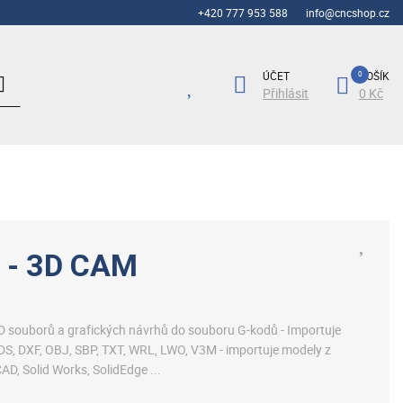
+420 777 953 588
info@cncshop.cz
ÚČET
KOŠÍK
Přihlásit
0 Kč
 - 3D CAM
D souborů a grafických návrhů do souboru G-kodů - Importuje
DS, DXF, OBJ, SBP, TXT, WRL, LWO, V3M - importuje modely z
D, Solid Works, SolidEdge ...