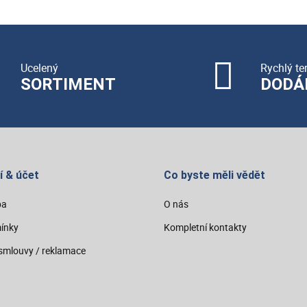
Ucelený
Rychlý te
SORTIMENT
DODÁ
í & účet
Co byste měli vědět
ba
O nás
ínky
Kompletní kontakty
smlouvy / reklamace