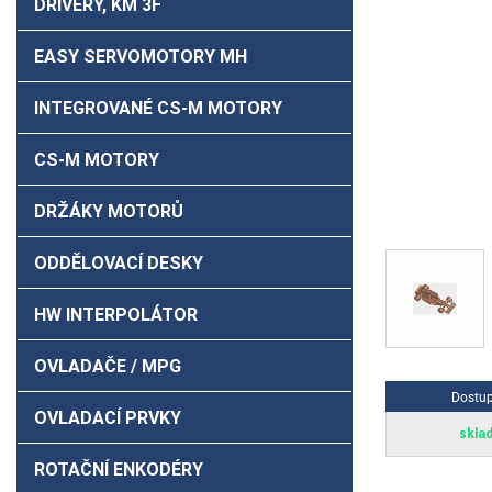
DRIVERY, KM 3F
EASY SERVOMOTORY MH
INTEGROVANÉ CS-M MOTORY
CS-M MOTORY
DRŽÁKY MOTORŮ
ODDĚLOVACÍ DESKY
HW INTERPOLÁTOR
OVLADAČE / MPG
Dostu
OVLADACÍ PRVKY
skla
ROTAČNÍ ENKODÉRY