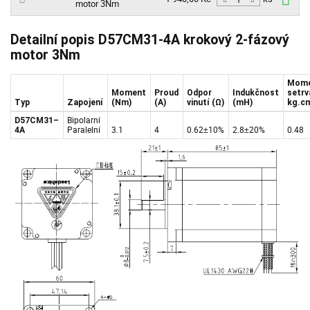
motor 3Nm
ks
Detailní popis D57CM31-4A krokový 2-fázový
motor 3Nm
Mom
Moment
Proud
Odpor
Indukčnost
setrv
Typ
Zapojení
(Nm)
(A)
vinutí (Ω)
(mH)
kg.c
Bipolarní
D57CM31–
Paralelní
3.1
4
0.62±10%
2.8±20%
0.48
4A