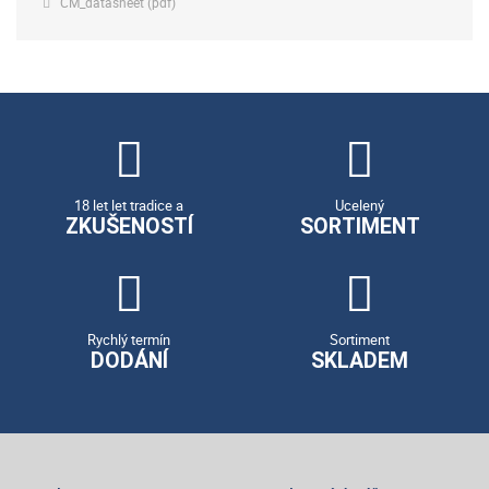
CM_datasheet (pdf)
18 let let tradice a
Ucelený
ZKUŠENOSTÍ
SORTIMENT
Rychlý termín
Sortiment
DODÁNÍ
SKLADEM