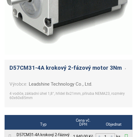
D57CM31-4A krokový 2-fázový motor 3Nm
Výrobce:
Leadshine Technology Co., Ltd.
4 vodiče, základní úhel 1,8°, hřídel 8x21mm, příruba NEMA23, rozměry
60x60x85mm
Cena vč.
Typ
DPH
Objednat
D57CM31-4A krokový 2-fázový
1 940,00 Kč