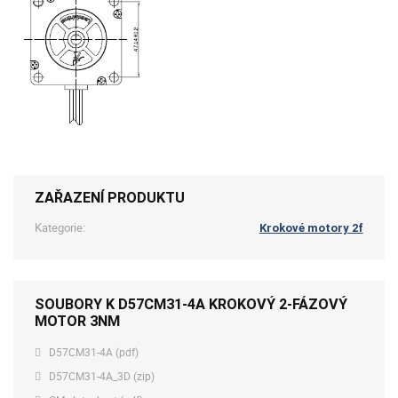
ZAŘAZENÍ PRODUKTU
Kategorie:
Krokové motory 2f
SOUBORY K D57CM31-4A KROKOVÝ 2-FÁZOVÝ
MOTOR 3NM
D57CM31-4A (pdf)
D57CM31-4A_3D (zip)