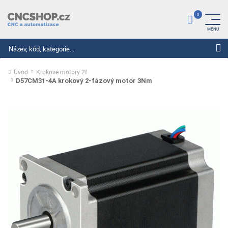
Hledat
Úvod
Krokové motory 2f
D57CM31-4A krokový 2-fázový motor 3Nm