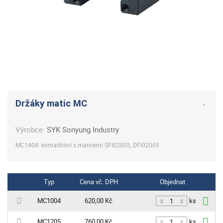
Držáky matic MC
Výrobce:
SYK Sonyung Industry
MC1408: komatibilní s maticemi SFI02005, DFI02005
Typ
Cena vč. DPH
Objednat
MC1004
620,00 Kč
ks
MC1205
760,00 Kč