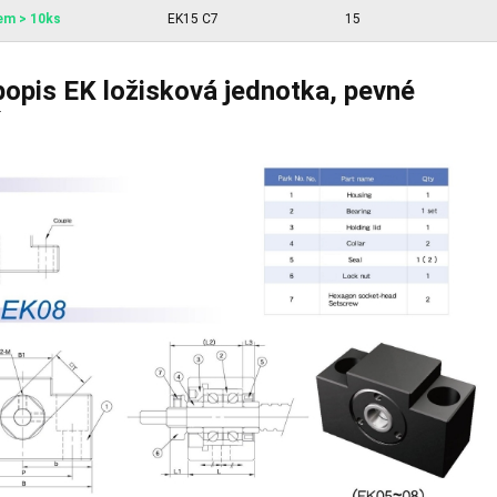
em > 10ks
EK15 C7
15
 popis EK ložisková jednotka, pevné