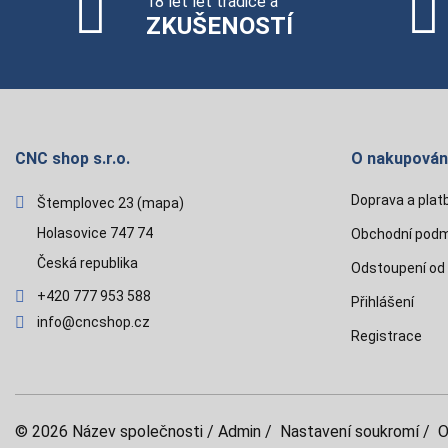
18 let let tradice a
ZKUŠENOSTÍ
CNC shop s.r.o.
O nakupován
Doprava a plat
Štemplovec 23
(mapa)
Holasovice 747 74
Obchodní podm
Česká republika
Odstoupení od
+420 777 953 588
Přihlášení
info@cncshop.cz
Registrace
© 2026
Název společnosti
/
Admin
/
Nastavení soukromí
/
O