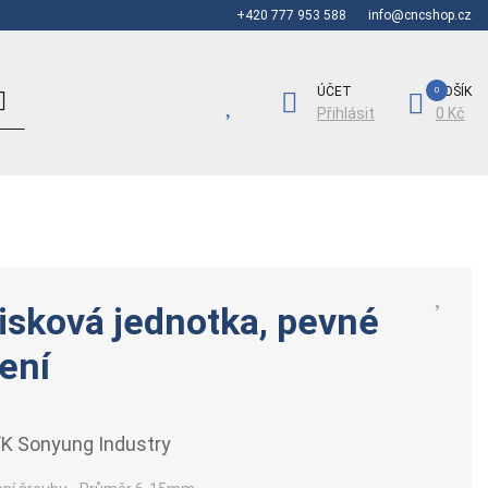
+420 777 953 588
info@cncshop.cz
ÚČET
KOŠÍK
Přihlásit
0 Kč
isková jednotka, pevné
ení
K Sonyung Industry