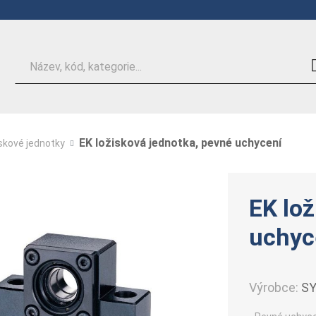
Hledat
EK ložisková jednotka, pevné uchycení
skové jednotky
EK lož
uchyc
Výrobce:
SY