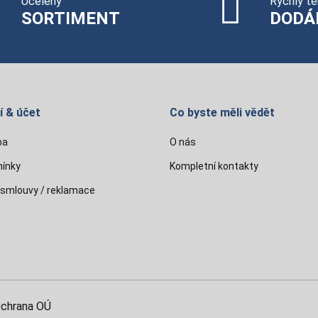
Ucelený
Rychlý te
SORTIMENT
DODÁ
í & účet
Co byste měli vědět
ba
O nás
ínky
Kompletní kontakty
 smlouvy / reklamace
chrana OÚ