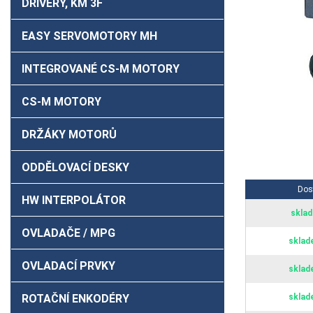
DRIVERY, KM 3F
EASY SERVOMOTORY MH
INTEGROVANÉ CS-M MOTORY
CS-M MOTORY
DRŽÁKY MOTORŮ
ODDĚLOVACÍ DESKY
Dos
HW INTERPOLÁTOR
sklad
OVLADAČE / MPG
sklad
OVLADACÍ PRVKY
sklad
ROTAČNÍ ENKODÉRY
sklad