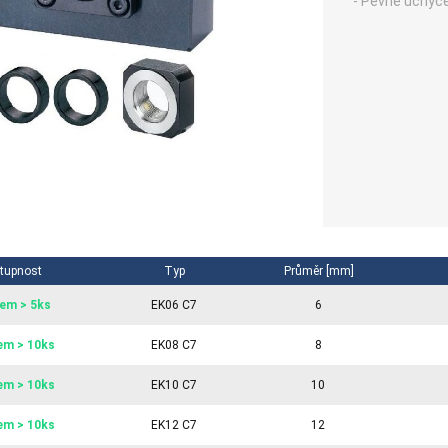
- Pevné uchyc
tupnost
Typ
Průměr [mm]
em > 5ks
EK06 C7
6
em > 10ks
EK08 C7
8
em > 10ks
EK10 C7
10
em > 10ks
EK12 C7
12