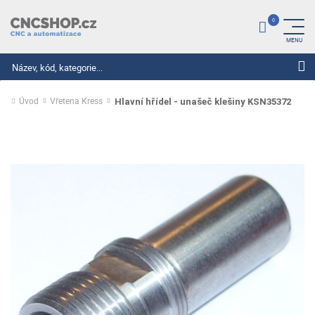
Hledat
Úvod
Vřetena Kress
Hlavní hřídel - unašeč klešiny KSN35372