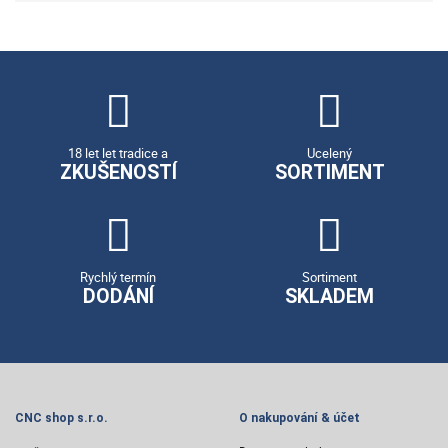
18 let let tradice a
Ucelený
ZKUŠENOSTÍ
SORTIMENT
Rychlý termín
Sortiment
DODÁNÍ
SKLADEM
CNC shop s.r.o.
O nakupování & účet