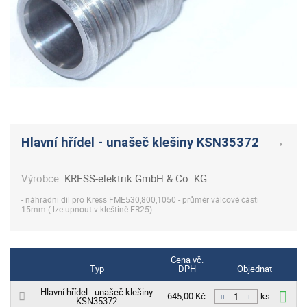
Hlavní hřídel - unašeč klešiny KSN35372
Výrobce:
KRESS-elektrik GmbH & Co. KG
- náhradní díl pro Kress FME530,800,1050 - průměr válcové části
15mm ( lze upnout v kleštině ER25)
Cena vč.
Typ
DPH
Objednat
Hlavní hřídel - unašeč klešiny
645,00 Kč
KSN35372
ks