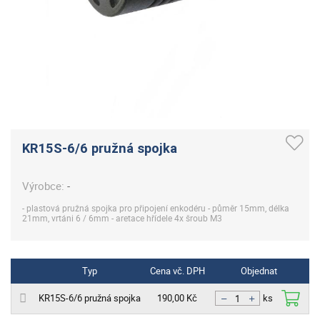
KR15S-6/6 pružná spojka
Výrobce:
-
- plastová pružná spojka pro připojení enkodéru - půměr 15mm, délka
21mm, vrtáni 6 / 6mm - aretace hřídele 4x šroub M3
Typ
Cena vč. DPH
Objednat
KR15S-6/6 pružná spojka
190,00 Kč
ks