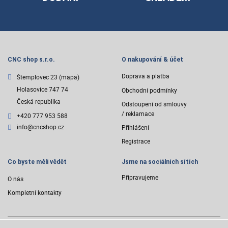
CNC shop s.r.o.
O nakupování & účet
Doprava a platba
Štemplovec 23
(mapa)
Holasovice 747 74
Obchodní podmínky
Česká republika
Odstoupení od smlouvy
/ reklamace
+420 777 953 588
info@cncshop.cz
Přihlášení
Registrace
Co byste měli vědět
Jsme na sociálních sítích
Připravujeme
O nás
Kompletní kontakty