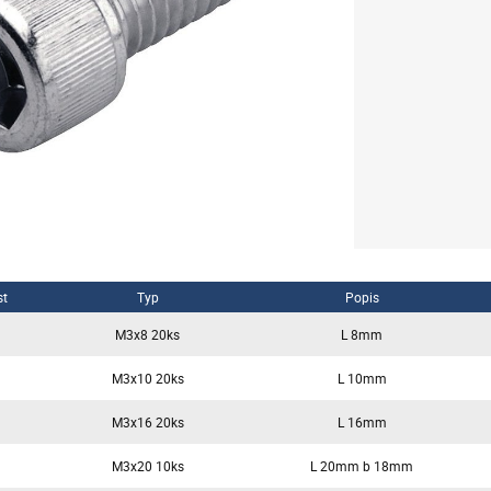
st
Typ
Popis
M3x8 20ks
L 8mm
M3x10 20ks
L 10mm
M3x16 20ks
L 16mm
M3x20 10ks
L 20mm b 18mm