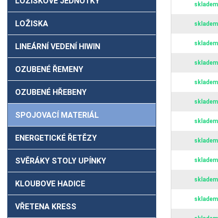
LOŽISKOVÉ JEDNOTKY
skladem
LOŽISKA
skladem
skladem
LINEÁRNÍ VEDENÍ HIWIN
skladem
OZUBENÉ ŘEMENY
skladem
OZUBENÉ HŘEBENY
skladem
SPOJOVACÍ MATERIÁL
skladem
ENERGETICKÉ ŘETĚZY
skladem
SVĚRÁKY STOLY UPÍNKY
skladem
skladem
KLOUBOVE HADICE
skladem
VŘETENA KRESS