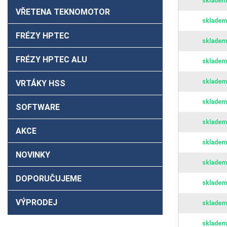
skladem
VŘETENA TEKNOMOTOR
skladem
FRÉZY HPTEC
skladem
FRÉZY HPTEC ALU
skladem
skladem
VRTÁKY HSS
skladem
SOFTWARE
skladem
AKCE
skladem
NOVINKY
skladem
DOPORUČUJEME
skladem
VÝPRODEJ
skladem
skladem