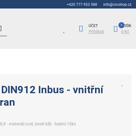
+420 777 953 588
info@cncshop.cz
ÚČET
KOŠÍK
Přihlásit
0 Kč
DIN912 Inbus - vnitřní
hran
8,8 - materiál ocel, zinek bílý - balení 10ks