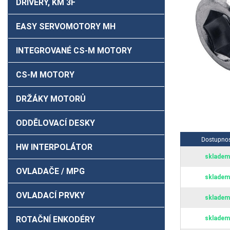
DRIVERY, KM 3F
EASY SERVOMOTORY MH
INTEGROVANÉ CS-M MOTORY
CS-M MOTORY
DRŽÁKY MOTORŮ
ODDĚLOVACÍ DESKY
Dostupno
HW INTERPOLÁTOR
skladem
OVLADAČE / MPG
skladem
OVLADACÍ PRVKY
skladem
ROTAČNÍ ENKODÉRY
skladem