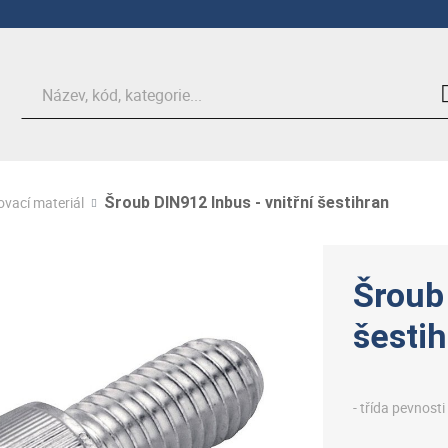
Hledat
ovací materiál
Šroub DIN912 Inbus - vnitřní šestihran
Šroub 
šesti
- třída pevnosti 