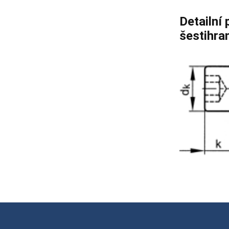
Detailní 
šestihra