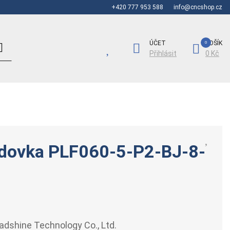
+420 777 953 588
info@cncshop.cz
ÚČET
KOŠÍK
Přihlásit
0 Kč
dovka PLF060-5-P2-BJ-8-
adshine Technology Co., Ltd.