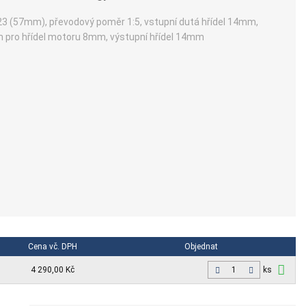
3 (57mm), převodový poměr 1:5, vstupní dutá hřídel 14mm,
 pro hřídel motoru 8mm, výstupní hřídel 14mm
Cena vč. DPH
Objednat
4 290,00 Kč
ks