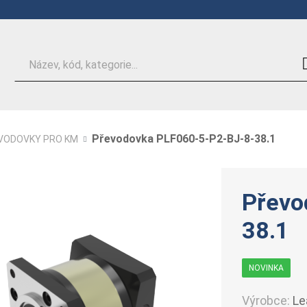
Hledat
Převodovka PLF060-5-P2-BJ-8-38.1
VODOVKY PRO KM
Převo
38.1
NOVINKA
Výrobce:
Le