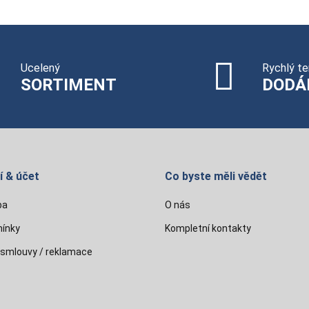
Ucelený
Rychlý te
SORTIMENT
DODÁ
í & účet
Co byste měli vědět
ba
O nás
ínky
Kompletní kontakty
 smlouvy / reklamace