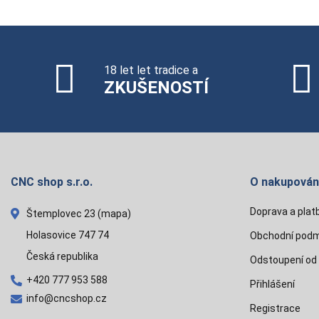
18 let let tradice a
ZKUŠENOSTÍ
CNC shop s.r.o.
O nakupován
Doprava a plat
Štemplovec 23
(mapa)
Holasovice 747 74
Obchodní podm
Česká republika
Odstoupení od
+420 777 953 588
Přihlášení
info@cncshop.cz
Registrace