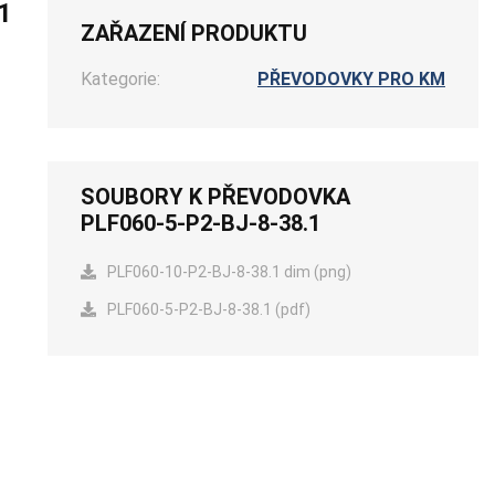
1
ZAŘAZENÍ PRODUKTU
Kategorie:
PŘEVODOVKY PRO KM
SOUBORY K PŘEVODOVKA
PLF060-5-P2-BJ-8-38.1
PLF060-10-P2-BJ-8-38.1 dim (png)
PLF060-5-P2-BJ-8-38.1 (pdf)