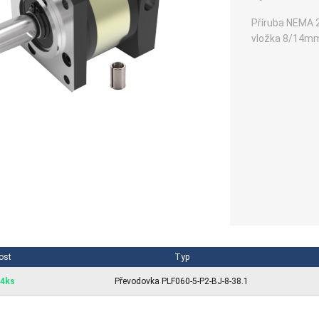
Příruba NEMA 2
vložka 8/14mm
ost
Typ
 4ks
Převodovka PLF060-5-P2-BJ-8-38.1