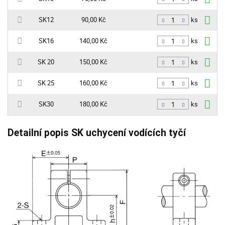
ks
SK12
90,00 Kč
ks
SK16
140,00 Kč
ks
SK 20
150,00 Kč
ks
SK 25
160,00 Kč
ks
SK30
180,00 Kč
ks
Detailní popis SK uchycení vodících tyčí