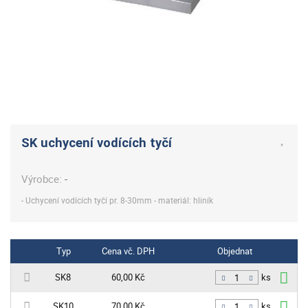
SK uchycení vodících tyčí
Výrobce:
-
- Uchycení vodících tyčí pr. 8-30mm - materiál: hliník
Typ
Cena vč. DPH
Objednat
SK8
60,00 Kč
ks
SK10
70,00 Kč