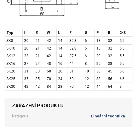
Typ
h
E
W
L
F
G
P
B
2-S
SK8
20
21
42
14
32,8
6
18
32
5,5
SK10
20
21
42
14
32,8
6
18
32
5,5
SK12
23
21
42
14
37,5
6
20
32
5,5
SK16
27
24
48
16
44
8
25
38
5,5
SK20
31
30
60
20
51
10
30
45
6,6
SK25
35
35
70
24
60
12
38
56
6,6
SK30
42
42
84
28
70
12
44
64
9
ZAŘAZENÍ PRODUKTU
Kategorie:
Lineární technika