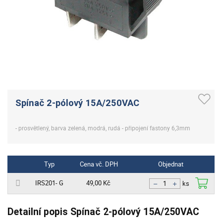
Spínač 2-pólový 15A/250VAC
- prosvětlený, barva zelená, modrá, rudá - připojení fastony 6,3mm
Typ
Cena vč. DPH
Objednat
IRS201- G
49,00 Kč
ks
Detailní popis Spínač 2-pólový 15A/250VAC